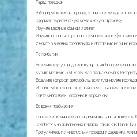
Перед поездкой:
Забронируйте жилье заранее, особенно если едете в пиков
Оформите туристическую медицинскую страховку.
Изучите местные обычаи и этикет.
Изучите основные фразы на греческом языке (до свидания, 
Узнайте о визовых требованиях и обеспечьте наличие не
По прибытии:
Возьмите карту города или курорта, чтобы ориентироватьс
Купите местную SIM-карту для подключения к Интернету
Возьмите напрокат автомобиль, если планируете исследов
Используйте солнцезащитный крем с высоким фактором и 
Пейте много воды, особенно в жаркие дни.
Во время пребывания:
Посетите исторические достопримечательности, такие как 
Ослабьтесь на живописных пляжах, таких как Нисси-Бич,
Прогуляйтесь по живописным городам и деревням, таким