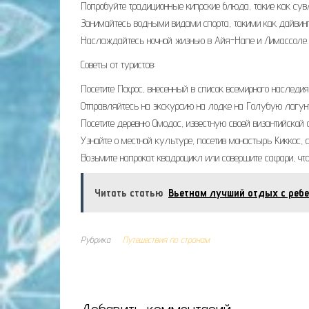
Попробуйте традиционные кипрские блюда, такие как сувл
Занимайтесь водными видами спорта, такими как дайвинг,
Наслаждайтесь ночной жизнью в Айя-Напе и Лимассоле.
Советы от туристов:
Посетите Пафос, внесенный в список всемирного наследия
Отправляйтесь на экскурсию на лодке на Голубую лагуну
Посетите деревню Омодос, известную своей византийской 
Узнайте о местной культуре, посетив монастырь Киккос,
Возьмите напрокат квадроцикл или совершите сафари, чт
Читать статью
Вьетнам лучший отдых с реб
Рубрика
Путешествия по странам