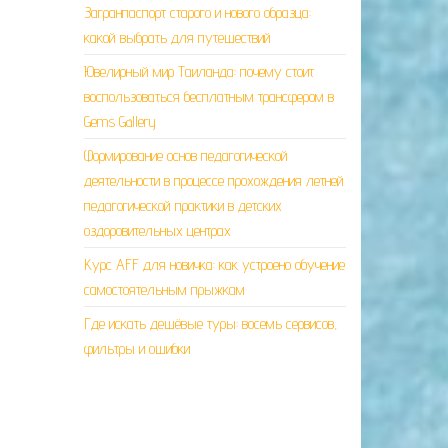
Загранпаспорт старого и нового образца:
какой выбрать для путешествий
Ювелирный мир Таиланда: почему стоит
воспользоваться бесплатным трансфером в
Gems Gallery
Формирование основ педагогической
деятельности в процессе прохождения летней
педагогической практики в детских
оздоровительных центрах
Курс AFF для новичка: как устроено обучение
самостоятельным прыжкам
Где искать дешёвые туры: восемь сервисов,
фильтры и ошибки