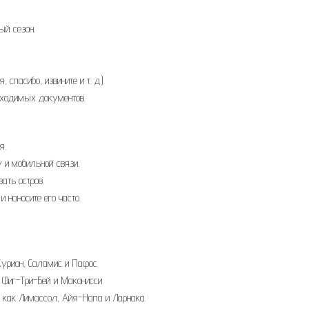
ый сезон.
спасибо, извините и т. д.).
обходимых документов.
я.
 и мобильной связи.
ать остров.
наносите его часто.
Курион, Саламис и Пафос.
 Фиг-Три-Бей и Маконисси.
 как Лимассол, Айя-Напа и Ларнака.