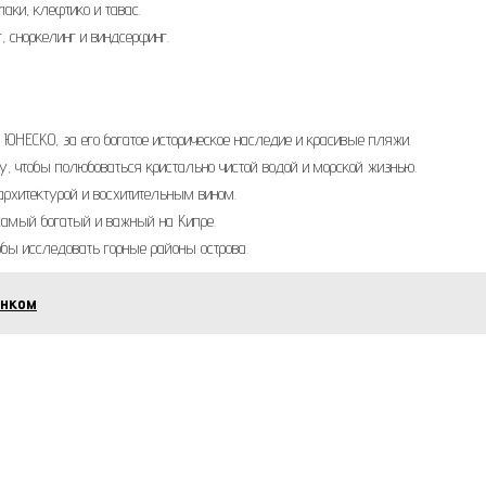
аки, клефтико и тавас.
 сноркелинг и виндсерфинг.
 ЮНЕСКО, за его богатое историческое наследие и красивые пляжи.
, чтобы полюбоваться кристально чистой водой и морской жизнью.
архитектурой и восхитительным вином.
 самый богатый и важный на Кипре.
обы исследовать горные районы острова.
енком