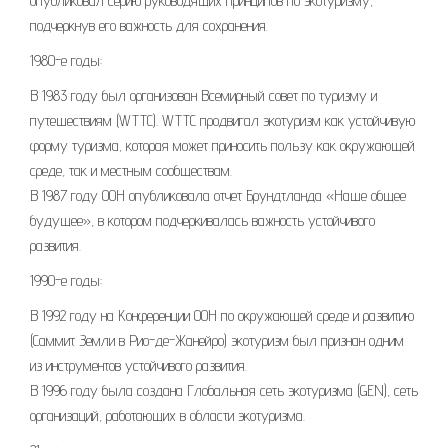
опубликовал серию руководящих принципов по экотуризму,
подчеркнув его важность для сохранения.
1980-е годы:
В 1983 году был организован Всемирный совет по туризму и
путешествиям (WTTC). WTTC продвигал экотуризм как устойчивую
форму туризма, которая может приносить пользу как окружающей
среде, так и местным сообществам.
В 1987 году ООН опубликовала отчет Брундтланда «Наше общее
будущее», в котором подчеркивалась важность устойчивого
развития.
1990-е годы:
В 1992 году на Конференции ООН по окружающей среде и развитию
(Саммит Земли в Рио-де-Жанейро) экотуризм был признан одним
из инструментов устойчивого развития.
В 1996 году была создана Глобальная сеть экотуризма (GEN), сеть
организаций, работающих в области экотуризма.