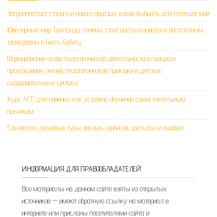
Загранпаспорт старого и нового образца: какой выбрать для путешествий
Ювелирный мир Таиланда: почему стоит воспользоваться бесплатным
трансфером в Gems Gallery
Формирование основ педагогической деятельности в процессе
прохождения летней педагогической практики в детских
оздоровительных центрах
Курс AFF для новичка: как устроено обучение самостоятельным
прыжкам
Где искать дешёвые туры: восемь сервисов, фильтры и ошибки
ИНФОРМАЦИЯ ДЛЯ ПРАВООБЛАДАТЕЛЕЙ
Все материалы на данном сайте взяты из открытых
источников — имеют обратную ссылку на материал в
интернете или присланы посетителями сайта и