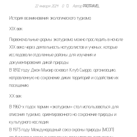
22 января 2024
0
Автор
PROTRAVEL
История возникновения экологического туризма
XIX век:
Первоначальные формы экотуризма можно проследить в начале
XIX века через деятельность натуралистов и ученых, которые
исследовали отдаленные районы для изучения и
документирования дикой природы.
В 1892 году Джон Мьюир основал Клуб Сьерра, организацию,
направленную на сохранение диких территорий и содействие их
посещению.
XX век:
В 1960-х годах термин «экотуризм» стал использоваться для
описания туризма, ориентированного на сохранение природы и
культурного наследия.
В 1973 году Международный союз охраны природы (МСОП)